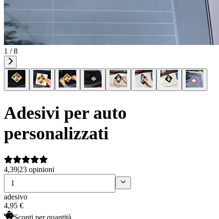
1 / 8
Adesivi per auto
personalizzati
4,39
|
23 opinioni
adesivo
4
,
95
€
Sconti per quantità