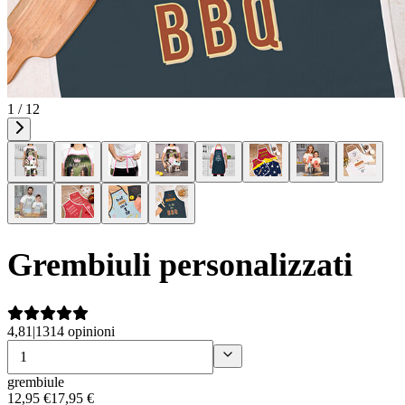
1 / 12
Grembiuli personalizzati
4,81
|
1314 opinioni
grembiule
12
,
95
€
17,95 €