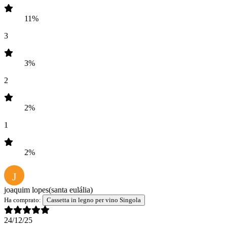
11%
3
3%
2
2%
1
2%
J
joaquim lopes
(santa eulália)
Ha comprato:
Cassetta in legno per vino Singola
24/12/25