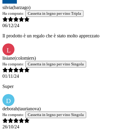
silvia
(barzago)
Ha comprato:
Cassetta in legno per vino Tripla
06/12/24
Il prodotto è un regalo che è stato molto apprezzato
L
lisiane
(colomiers)
Ha comprato:
Cassetta in legno per vino Singola
01/11/24
Super
D
deborah
(taurianova)
Ha comprato:
Cassetta in legno per vino Singola
26/10/24