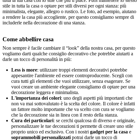
tutta la tua casa con lo stile che più ti piace. Puoi mantenere lo stesso
stile in tutta la casa o optare per stili diversi per ogni stanza: più
minimalista, elegante, allegro o rustico. Le foto, ad esempio, aiutano
a rendere la casa più accogliente, per questo consigliamo sempre di
includerle nella decorazione di una stanza.
Come abbellire casa
Non sempre è facile cambiare il “look” della nostra casa, per questo
vogliamo darti qualche consiglio decorativo che potrebbe aiutarti a
darle un tocco di personalità in più:
Less is more
: utilizzare troppi elementi decorativi potrebbe
appesantire l'ambiente ed essere controproducente. Scegli con
cura tutti gli elementi che vuoi utilizzare, senza esagerare. Se
vuoi creare un ambiente elegante consigliamo di optare per una
decorazione leggera e minimalista.
L'importanza dei colori
: uno degli aspetti più importanti che
non va mai sottovalutato è la scelta del colore. Il colore è infatti
un fattore molto importante che va scelto con cura se vogliamo
che la decorazione sia in linea con il resto della stanza.
Cura dei particolari
: se cerchi qualcosa di diverso e originale,
personalizzare le tue decorazioni ti permette di creare uno stile
proprio unico ed esclusivo. Con i nostri
gadget per la casa
e
soprammobili personalizzati
potrai darle un tocco di