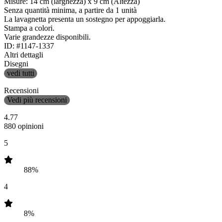
Misure: 14 cm (larghezza) x 9 cm (Altezza)
Senza quantità minima, a partire da 1 unità
La lavagnetta presenta un sostegno per appoggiarla.
Stampa a colori.
Varie grandezze disponibili.
ID: #1147-1337
Altri dettagli
Disegni
vedi tutti
Recensioni
Vedi più recensioni
4.77
880 opinioni
5
88%
4
8%