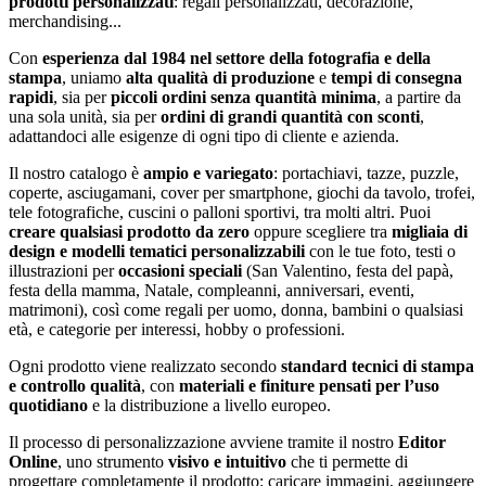
prodotti personalizzati
: regali personalizzati, decorazione,
merchandising...
Con
esperienza dal 1984 nel settore della fotografia e della
stampa
, uniamo
alta qualità di produzione
e
tempi di consegna
rapidi
, sia per
piccoli ordini senza quantità minima
, a partire da
una sola unità, sia per
ordini di grandi quantità con sconti
,
adattandoci alle esigenze di ogni tipo di cliente e azienda.
Il nostro catalogo è
ampio e variegato
: portachiavi, tazze, puzzle,
coperte, asciugamani, cover per smartphone, giochi da tavolo, trofei,
tele fotografiche, cuscini o palloni sportivi, tra molti altri. Puoi
creare qualsiasi prodotto da zero
oppure scegliere tra
migliaia di
design e modelli tematici personalizzabili
con le tue foto, testi o
illustrazioni per
occasioni speciali
(San Valentino, festa del papà,
festa della mamma, Natale, compleanni, anniversari, eventi,
matrimoni), così come regali per uomo, donna, bambini o qualsiasi
età, e categorie per interessi, hobby o professioni.
Ogni prodotto viene realizzato secondo
standard tecnici di stampa
e controllo qualità
, con
materiali e finiture pensati per l’uso
quotidiano
e la distribuzione a livello europeo.
Il processo di personalizzazione avviene tramite il nostro
Editor
Online
, uno strumento
visivo e intuitivo
che ti permette di
progettare completamente il prodotto: caricare immagini, aggiungere