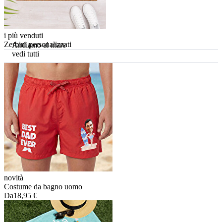
i più venduti
Zerbini personalizzati
Andiamo al mare
vedi tutti
novità
Costume da bagno uomo
Da
18,95 €