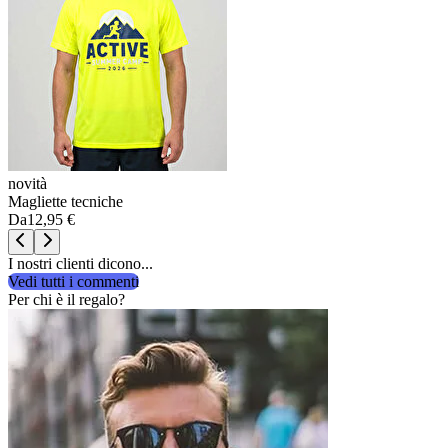
novità
Magliette tecniche
Da
12,95 €
I nostri clienti dicono...
Vedi tutti i commenti
Per chi è il regalo?