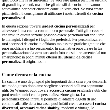
quel tocco che fa la differenza. Se vuoi fare grandi piatti hai bisogno
di grandi ingredienti, ma anche gli utensili da cucina non vanno
sottovalutati per poter cucinare come un vero chef. Se vuoi creare
piatti stellati ti consigliamo di utilizzare i nostri
utensili da cucina
personalizzati
.
In questa sezione troverai
gadget cucina personalizzati
per
attrezzare la tua cucina con un tocco personale. Tutti gli accessori
che trovi in questa sezione possono essere personalizzati con i testi,
le immagini, i disegni e i loghi che preferisci. Per personalizzare i
tuoi accessori da cucina ti offriamo moltissime grafiche gratuite che
puoi modificare a tuo piacimento. In alternativa puoi creare la tua
personalizzazione da zero caricando foto e testi direttamente dal tuo
smartphone: in pochi minuti otterrai dei
utensili da cucina
personalizzati
originalissimi.
Come decorare la cucina
La cucina è uno degli spazi più importanti della casa e per decorarla
nel modo giusto dobbiamo scegliere accessori belli ma soprattutto
utili. Su Wanapix puoi trovare
accessori cucina originali
e utili che
puoi rendere unici con la personalizzazione giusta. La
personalizzazione infatti, ti permette di adattare oggetti di uso
comune alla stile della tua casa, puoi infatti creare
accessori cucina
divertenti
,
accessori cucina shabby
, moderni o vintage, le