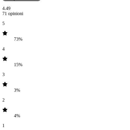
4.49
71 opinioni
5
73%
4
15%
3
3%
2
4%
1