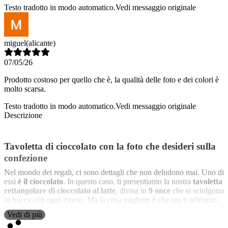
Testo tradotto in modo automatico.
Vedi messaggio originale
miguel
(alicante)
07/05/26
Prodotto costoso per quello che è, la qualità delle foto e dei colori è
molto scarsa.
Testo tradotto in modo automatico.
Vedi messaggio originale
Descrizione
Tavoletta di cioccolato con la foto che desideri sulla
confezione
Nel mondo dei regali, ci sono dettagli che non deludono mai. Uno di
essi
è il cioccolato
. In questo caso, ti presentiamo la nostra
tavoletta
rettangolare di cioccolato al latte
, divisa in
9 once
che si sciolgono
in bocca con ogni morso. Ma la cosa migliore è che ora ti offriamo
la possibilità di trasformare questa delizia in un regalo ancora più
Vedi di più
speciale,
personalizzando la parte superiore dell'involucro
con
qualsiasi foto, logo, design, frase o nome desideri. Ecco come puoi