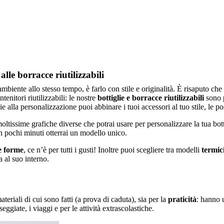
alle borracce riutilizzabili
ambiente allo stesso tempo, è farlo con stile e originalità. È risaputo ch
tenitori riutilizzabili: le nostre
bottiglie e borracce riutilizzabili
sono p
ie alla personalizzazione puoi abbinare i tuoi accessori al tuo stile, le pos
issime grafiche diverse che potrai usare per personalizzare la tua bottigli
n pochi minuti otterrai un modello unico.
e forme
, ce n’è per tutti i gusti! Inoltre puoi scegliere tra modelli
termic
 al suo interno.
teriali di cui sono fatti (a prova di caduta), sia per la
praticità
: hanno 
seggiate, i viaggi e per le attività extrascolastiche.