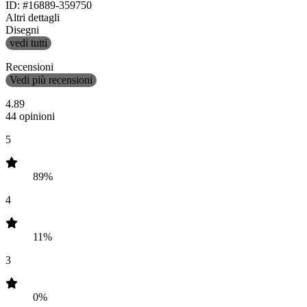
ID: #16889-359750
Altri dettagli
Disegni
vedi tutti
Recensioni
Vedi più recensioni
4.89
44 opinioni
5
89%
4
11%
3
0%