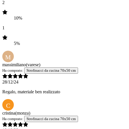
2
10%
1
5%
M
massimiliano
(varese)
Ha comprato:
Strofinacci da cucina 70x50 cm
28/12/24
Regalo, materiale ben realizzato
C
cristina
(monza)
Ha comprato:
Strofinacci da cucina 70x50 cm