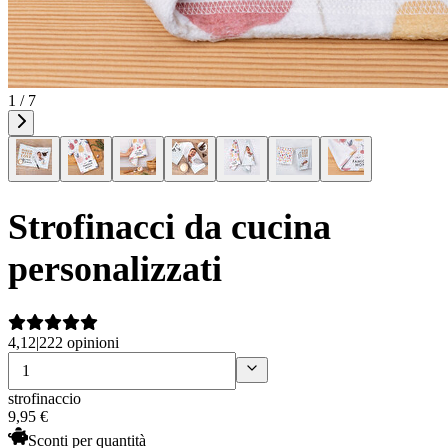
1 / 7
Strofinacci da cucina
personalizzati
4,12
|
222 opinioni
strofinaccio
9
,
95
€
Sconti per quantità