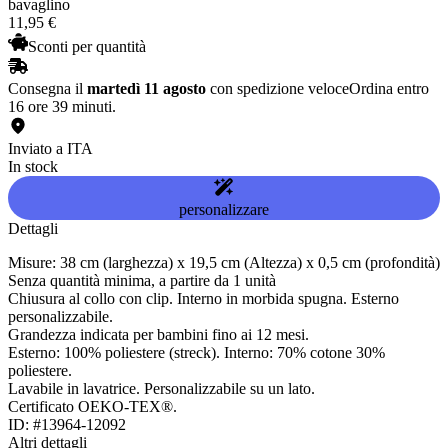
bavaglino
11
,
95
€
Sconti per quantità
Consegna il
martedì 11 agosto
con spedizione veloce
Ordina entro
16 ore 39 minuti.
Inviato a ITA
In stock
personalizzare
Dettagli
Misure: 38 cm (larghezza) x 19,5 cm (Altezza) x 0,5 cm (profondità)
Senza quantità minima, a partire da 1 unità
Chiusura al collo con clip. Interno in morbida spugna. Esterno
personalizzabile.
Grandezza indicata per bambini fino ai 12 mesi.
Esterno: 100% poliestere (streck). Interno: 70% cotone 30%
poliestere.
Lavabile in lavatrice. Personalizzabile su un lato.
Certificato OEKO-TEX®.
ID: #13964-12092
Altri dettagli