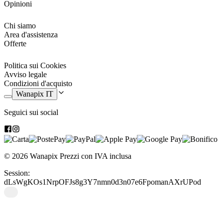
Opinioni
Garanzia di qualità
Chi siamo
Il materiale usato per confezionare questo prodotto rispetta i requisiti
Area d'assistenza
del certificato OEKO-TEX®, che garantisce che il materiale
Offerte
soddisfa i criteri di controllo richiesti, compresi gli accessori come
rivetti, bottoni, cerniere, fodere, ecc. I materiali tessili con il marchio
di qualità OEKO-TEX® non sono dannosi per la pelle.
Politica sui Cookies
Avviso legale
Condizioni d'acquisto
Wanapix IT
Seguici sui social
© 2026 Wanapix
Prezzi con IVA inclusa
Session:
dLsWgKOs1NrpOFJs8g3Y7nmn0d3n07e6FpomanAXrUPod