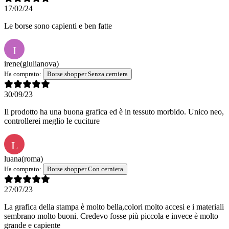
17/02/24
Le borse sono capienti e ben fatte
I
irene
(giulianova)
Ha comprato:
Borse shopper Senza cerniera
30/09/23
Il prodotto ha una buona grafica ed è in tessuto morbido. Unico neo,
controllerei meglio le cuciture
L
luana
(roma)
Ha comprato:
Borse shopper Con cerniera
27/07/23
La grafica della stampa è molto bella,colori molto accesi e i materiali
sembrano molto buoni. Credevo fosse più piccola e invece è molto
grande e capiente