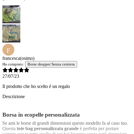
F
francesca
(osimo)
Ha comprato:
Borse shopper Senza cerniera
27/07/23
Il prodotto che ho scelto é un regalo
Descrizione
Borsa in ecopelle personalizzata
Se ami le borse di grandi dimensioni questo modello fa al caso tuo.
Questa
tote bag personalizzata grande
è perfetta per portare
sempre con te tutto quello di cui hai bisogno senza però rinunciare