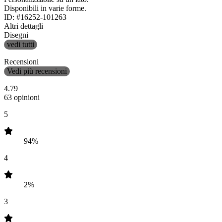
Disponibili in varie forme.
ID: #16252-101263
Altri dettagli
Disegni
vedi tutti
Recensioni
Vedi più recensioni
4.79
63 opinioni
5
94%
4
2%
3