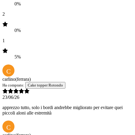
0%
2
0%
1
5%
C
carlino
(ferrara)
Ha comprato:
Cake topper Rotondo
23/06/26
apprezzo tutto, solo i bordi andrebbe migliorato per evitare quei
piccoli aloni alle estremità
C