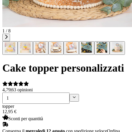
1 / 8
Cake topper personalizzati
4,79
|
63 opinioni
topper
12
,
95
€
Sconti per quantità
Consegna il
mercoledì 12 agosto
con spedizione veloce
Ordina