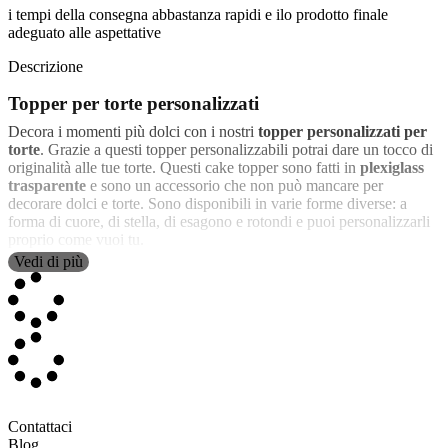
i tempi della consegna abbastanza rapidi e ilo prodotto finale
adeguato alle aspettative
Descrizione
Topper per torte personalizzati
Decora i momenti più dolci con i nostri
topper personalizzati per
torte
. Grazie a questi topper personalizzabili potrai dare un tocco di
originalità alle tue torte. Questi cake topper sono fatti in
plexiglass
trasparente
e sono un accessorio che non può mancare per
decorare dolci e torte. Sono disponibili in varie forme diverse: a
forma di cuore, di stella, di esagono e rotondi e puoi personalizzarli
proprio come vuoi tu.
Vedi di più
D’ora in poi nelle cene e nei pranzi in famiglia non potrà mancare
un topper personalizzato per decorare il dolce a fine pasto. Potrai
personalizzarlo a tuo piacimento con disegni, decorazioni, testi e
foto. Solitamente vengono personalizzati con il nome del festeggiato
o gli anni nel caso di un compleanno, ma sei libero di scegliere la
personalizzazione che più ti piace.
Decorazioni personalizzate per torte
Contattaci
Blog