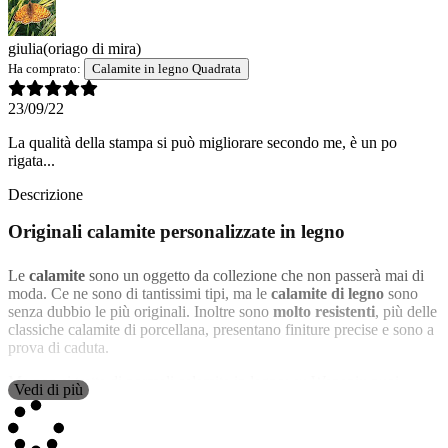
giulia
(oriago di mira)
Ha comprato:
Calamite in legno Quadrata
23/09/22
La qualità della stampa si può migliorare secondo me, è un po
rigata...
Descrizione
Originali calamite personalizzate in legno
Le
calamite
sono un oggetto da collezione che non passerà mai di
moda. Ce ne sono di tantissimi tipi, ma le
calamite di legno
sono
senza dubbio le più originali. Inoltre sono
molto resistenti
, più delle
classiche calamite di porcellana, presentano finiture precise e sono a
prova di caduta.
Ma non si tratta di normali calamite in legno: su Wanapix puoi
Vedi di più
personalizzarle a tuo piacimento
. Solitamente vengono usate per
decorare il frigorifero e sono l’ideale se vogliamo dare un tocco di
allegria alla cucina.