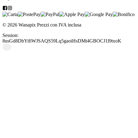
originalissima.
© 2026 Wanapix
Prezzi con IVA inclusa
Session:
8usGd8DbYifiWJSAQS59Lq5gaoiHsDMt4GBOCJ1l9txoK