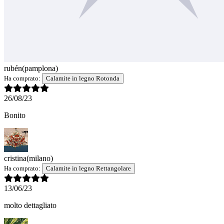
rubén
(pamplona)
Ha comprato:
Calamite in legno Rotonda
26/08/23
Bonito
cristina
(milano)
Ha comprato:
Calamite in legno Rettangolare
13/06/23
molto dettagliato