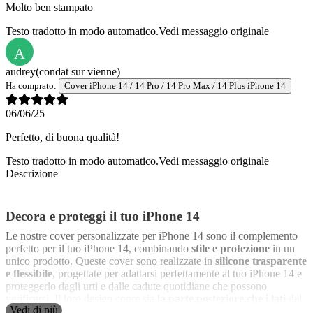
Molto ben stampato
Testo tradotto in modo automatico.
Vedi messaggio originale
A
audrey
(condat sur vienne)
Ha comprato:
Cover iPhone 14 / 14 Pro / 14 Pro Max / 14 Plus iPhone 14
06/06/25
Perfetto, di buona qualità!
Testo tradotto in modo automatico.
Vedi messaggio originale
Descrizione
Decora e proteggi il tuo iPhone 14
Le nostre cover personalizzate per iPhone 14 sono il complemento
perfetto per il tuo iPhone 14, combinando
stile e protezione
in un
unico prodotto. Queste cover sono realizzate in
silicone trasparente
e flessibile
, progettate per adattarsi perfettamente al tuo iPhone 14 e
proteggerlo dagli urti e dalle cadute quotidiane che possono
verificarsi. Il loro design copre sia
la parte posteriore che i lati
del
Vedi di più
telefono, offrendo una copertura completa che si adatta al