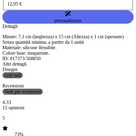
12,95 €
personalizzare
Dettagli
Misure: 7,3 cm (larghezza) x 15 cm (Altezza) x 1 cm (spessore)
Senza quantità minima, a partire da 1 unità
Materiale: silicone flessibile.
Colore base: trasparente.
ID: #17373-568850
Altri dettagli
Disegni
vedi tutti
Recensioni
Vedi più recensioni
4.33
15 opinioni
5
73%