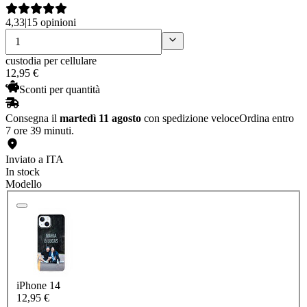
4,33
|
15 opinioni
custodia per cellulare
12
,
95
€
Sconti per quantità
Consegna il
martedì 11 agosto
con spedizione veloce
Ordina entro
7 ore 39 minuti.
Inviato a ITA
In stock
Modello
iPhone 14
12,95 €