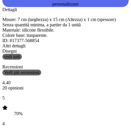
personalizzare
Dettagli
Misure: 7 cm (larghezza) x 15 cm (Altezza) x 1 cm (spessore)
Senza quantità minima, a partire da 1 unità
Materiale: silicone flessibile.
Colore base: trasparente.
ID: #17377-568854
Altri dettagli
Disegni
vedi tutti
Recensioni
Vedi più recensioni
4.40
20 opinioni
5
70%
4