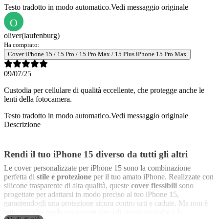
Testo tradotto in modo automatico.
Vedi messaggio originale
O
oliver
(laufenburg)
Ha comprato:
Cover iPhone 15 / 15 Pro / 15 Pro Max / 15 Plus iPhone 15 Pro Max
09/07/25
Custodia per cellulare di qualità eccellente, che protegge anche le
lenti della fotocamera.
Testo tradotto in modo automatico.
Vedi messaggio originale
Descrizione
Rendi il tuo iPhone 15 diverso da tutti gli altri
Le cover personalizzate per iPhone 15 sono la combinazione
perfetta di
stile e protezione
per il tuo amato iPhone. Realizzate con
silicone trasparente di alta qualità, queste
cover flessibili
sono
progettate per adattarsi in modo preciso al tuo iPhone 15,
garantendogli una protezione sicura contro urti e cadute. Ma non è
tutto: ciò che rende veramente speciali queste custodie è la