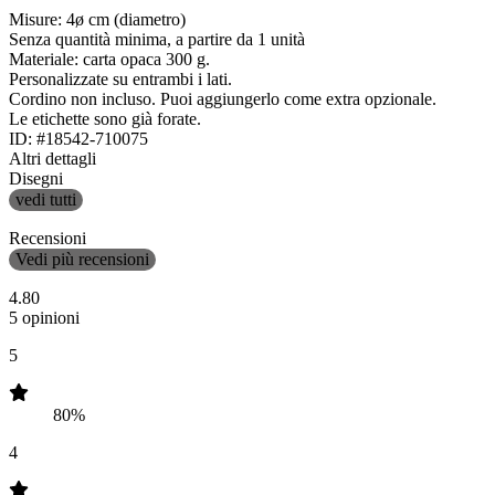
Misure: 4ø cm (diametro)
Senza quantità minima, a partire da 1 unità
Materiale: carta opaca 300 g.
Personalizzate su entrambi i lati.
Cordino non incluso. Puoi aggiungerlo come extra opzionale.
Le etichette sono già forate.
ID: #18542-710075
Altri dettagli
Disegni
vedi tutti
Recensioni
Vedi più recensioni
4.80
5 opinioni
5
80%
4