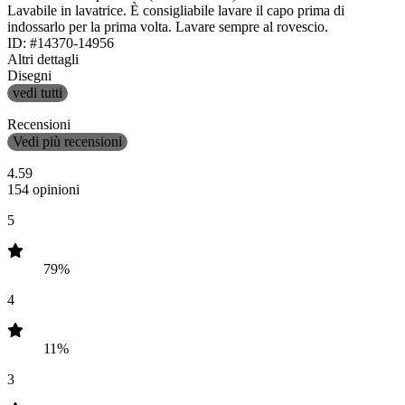
Lavabile in lavatrice. È consigliabile lavare il capo prima di
indossarlo per la prima volta. Lavare sempre al rovescio.
ID: #14370-14956
Altri dettagli
Disegni
vedi tutti
Recensioni
Vedi più recensioni
4.59
154 opinioni
5
79%
4
11%
3