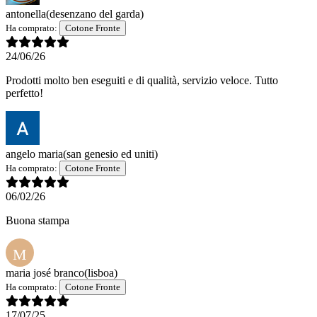
antonella
(desenzano del garda)
Ha comprato:
Cotone Fronte
24/06/26
Prodotti molto ben eseguiti e di qualità, servizio veloce. Tutto
perfetto!
angelo maria
(san genesio ed uniti)
Ha comprato:
Cotone Fronte
06/02/26
Buona stampa
M
maria josé branco
(lisboa)
Ha comprato:
Cotone Fronte
17/07/25