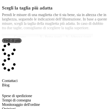
Scegli la taglia più adatta
Prendi le misure di una maglietta che ti sta bene, sia in altezza che in
larghezza, seguendo le indicazioni dell’illustrazione. In base a queste
misure, scegli la taglia della maglietta più adatta. In caso di dubbio
tra due taglie, consigliamo di scegliere la taglia superiore.
Cotone
X- Petto (cm)
Y- Altezza (cm)
Vedi di più
3/4
30
45
5/6
33
48
7/8
36
51
9/11
39
54
12/13
43
58
Poliestere
0 (bebè 12-18 mesi)
26
37
Contattaci
5/6
35
45
Blog
7/8
39
53
9/11
43
58
Spese di spedizione
12/14
47
64
Tempi di consegna
Monitoraggio dell'ordine
La misura del
Petto (X)
corrisponde alla larghezza tra le due ascelle.
Opinioni