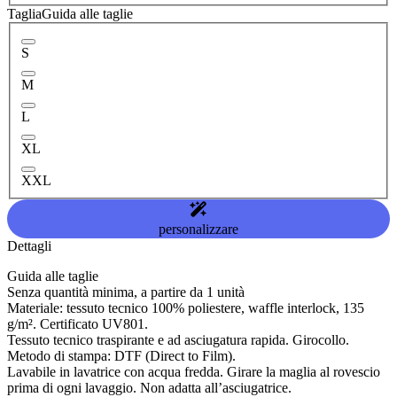
Taglia
Guida alle taglie
S
M
L
XL
XXL
personalizzare
Dettagli
Guida alle taglie
Senza quantità minima, a partire da 1 unità
Materiale: tessuto tecnico 100% poliestere, waffle interlock, 135
g/m². Certificato UV801.
Tessuto tecnico traspirante e ad asciugatura rapida. Girocollo.
Metodo di stampa: DTF (Direct to Film).
Lavabile in lavatrice con acqua fredda. Girare la maglia al rovescio
prima di ogni lavaggio. Non adatta all’asciugatrice.