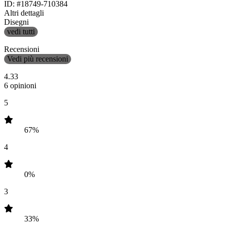
ID: #18749-710384
Altri dettagli
Disegni
vedi tutti
Recensioni
Vedi più recensioni
4.33
6 opinioni
5
67%
4
0%
3
33%