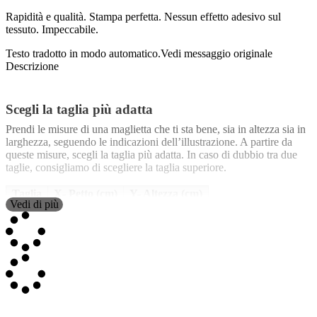
Rapidità e qualità. Stampa perfetta. Nessun effetto adesivo sul
tessuto. Impeccabile.
Testo tradotto in modo automatico.
Vedi messaggio originale
Descrizione
Scegli la taglia più adatta
Prendi le misure di una maglietta che ti sta bene, sia in altezza sia in
larghezza, seguendo le indicazioni dell’illustrazione. A partire da
queste misure, scegli la taglia più adatta. In caso di dubbio tra due
taglie, consigliamo di scegliere la taglia superiore.
Taglia
X- Petto (cm)
Y- Altezza (cm)
Vedi di più
S
48
69
M
51
71
L
54
72
XL
57
73
XXL
60
74
La misura del
Petto (X)
corrisponde alla larghezza tra le due ascelle.
La misura dell’
Altezza (Y)
corrisponde alla lunghezza, dal collo