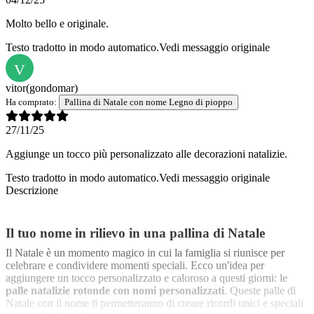
Molto bello e originale.
Testo tradotto in modo automatico.
Vedi messaggio originale
V
vitor
(gondomar)
Ha comprato:
Pallina di Natale con nome Legno di pioppo
27/11/25
Aggiunge un tocco più personalizzato alle decorazioni natalizie.
Testo tradotto in modo automatico.
Vedi messaggio originale
Descrizione
Il tuo nome in rilievo in una pallina di Natale
Il Natale è un momento magico in cui la famiglia si riunisce per
celebrare e condividere momenti speciali. Ecco un'idea per
aggiungere un tocco personalizzato e caloroso a questi giorni: le
palle natalizie rotonde con nomi personalizzati
. Queste palle di
Natale con il nome ti permetteranno di creare ricordi unici e speciali