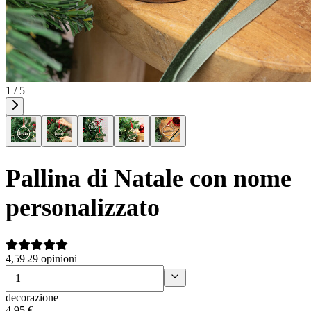
1 / 5
Pallina di Natale con nome
personalizzato
4,59
|
29 opinioni
decorazione
4
,
95
€