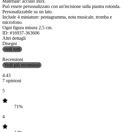
Materiale: acciaio inox.
Può essere personalizzato con un'incisione sulla piastra rotonda.
Personalizzabile su un lato.
Include 4 miniature: pentagramma, nota musicale, tromba e
microfono.
Ogni figura misura 2,5 cm.
ID: #16937-363606
Altri dettagli
Disegni
vedi tutti
Recensioni
Vedi più recensioni
4.43
7 opinioni
5
71%
4