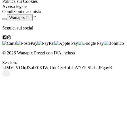
Politica sui Cookies
modo giusto. Perfetto anche come gadget pubblicitario:
Avviso legale
personalizzalo con i dati della tua azienda così i tuoi clienti li
Condizioni d'acquisto
avranno sempre a portata di mano.
Wanapix IT
Seguici sui social
© 2026 Wanapix
Prezzi con IVA inclusa
Session:
LlMViiVOJqJZaIE0KfWjUoqGyHoLJbV7ZihSULeJFgayR