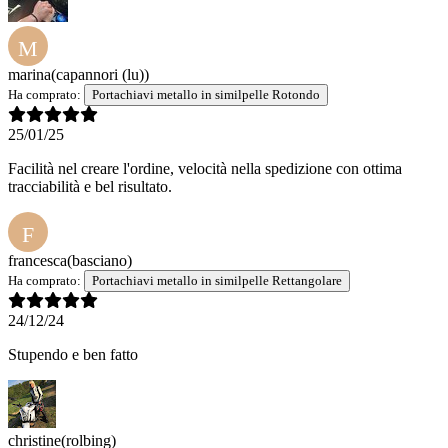
M
marina
(capannori (lu))
Ha comprato:
Portachiavi metallo in similpelle Rotondo
25/01/25
Facilità nel creare l'ordine, velocità nella spedizione con ottima
tracciabilità e bel risultato.
F
francesca
(basciano)
Ha comprato:
Portachiavi metallo in similpelle Rettangolare
24/12/24
Stupendo e ben fatto
christine
(rolbing)