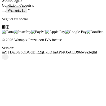
Avviso legale
I pannelli possono essere puliti facilmente con un panno e
Condizioni d'acquisto
qualsiasi detergente multiuso.
Wanapix IT
Seguici sui social
© 2026 Wanapix
Prezzi con IVA inclusa
Session:
mYTDiuSGpOBGdDiR2qHk8D1aAPbKJ5ACD966v9ZbgItif