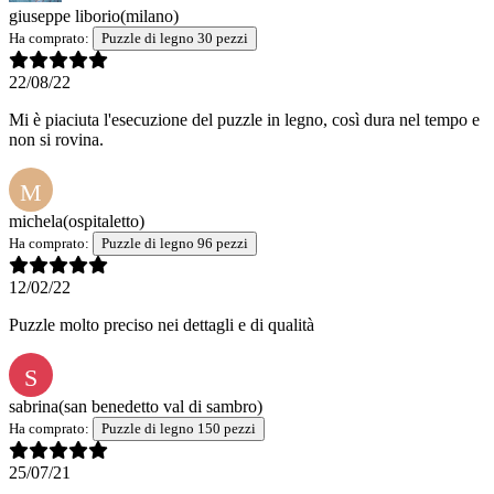
giuseppe liborio
(milano)
Ha comprato:
Puzzle di legno 30 pezzi
22/08/22
Mi è piaciuta l'esecuzione del puzzle in legno, così dura nel tempo e
non si rovina.
M
michela
(ospitaletto)
Ha comprato:
Puzzle di legno 96 pezzi
12/02/22
Puzzle molto preciso nei dettagli e di qualità
S
sabrina
(san benedetto val di sambro)
Ha comprato:
Puzzle di legno 150 pezzi
25/07/21