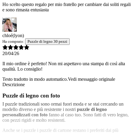
Ho scelto questo regalo per mio fratello per cambiare dai soliti regali
e sono rimasta entusiasta
chloé
(lyon)
Ha comprato:
Puzzle di legno 30 pezzi
20/04/26
Il mio ordine è perfetto! Non mi aspettavo una stampa di così alta
qualità. Lo consiglio!
Testo tradotto in modo automatico.
Vedi messaggio originale
Descrizione
Puzzle di legno con foto
I puzzle tradizionali sono ormai fuori moda e se stai cercando un
modello diverso e più resistente i nostri
puzzle di legno
personalizzati con foto
fanno al caso tuo. Sono fatti di vero legno,
con pezzi rigidi e molto resistenti.
Anche se i puzzle i puzzle di cartone restano i preferiti dai più