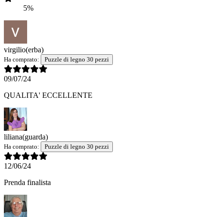
5%
virgilio
(erba)
Ha comprato:
Puzzle di legno 30 pezzi
09/07/24
QUALITA' ECCELLENTE
liliana
(guarda)
Ha comprato:
Puzzle di legno 30 pezzi
12/06/24
Prenda finalista