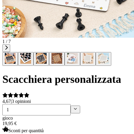
1 / 7
Scacchiera personalizzata
4,67
|
3 opinioni
gioco
19
,
95
€
Sconti per quantità