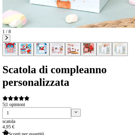
1 / 8
Scatola di compleanno
personalizzata
5
|
1 opinioni
scatola
4
,
95
€
Sconti per quantità