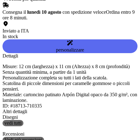
Consegna il
lunedì 10 agosto
con spedizione veloce
Ordina entro 9
ore 8 minuti.
Inviato a ITA
In stock
personalizzare
Dettagli
Misure: 12 cm (larghezza) x 11 cm (Altezza) x 8 cm (profondità)
Senza quantità minima, a partire da 1 unità
Personalizzazione completa su tutti i lati della scatola.
Scatolina di piccole dimensioni per caramelle gommose o piccoli
pensieri.
Materiale: cartoncino patinato Arpón Digital opaco da 350 g/m², con
laminazione.
ID: #18713-710335
Altri dettagli
Disegni
vedi tutti
Recensioni
Vedi più recensioni