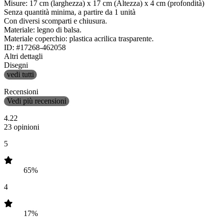
Misure: 17 cm (larghezza) x 17 cm (Altezza) x 4 cm (profondità)
Senza quantità minima, a partire da 1 unità
Con diversi scomparti e chiusura.
Materiale: legno di balsa.
Materiale coperchio: plastica acrilica trasparente.
ID: #17268-462058
Altri dettagli
Disegni
vedi tutti
Recensioni
Vedi più recensioni
4.22
23 opinioni
5
65%
4
17%