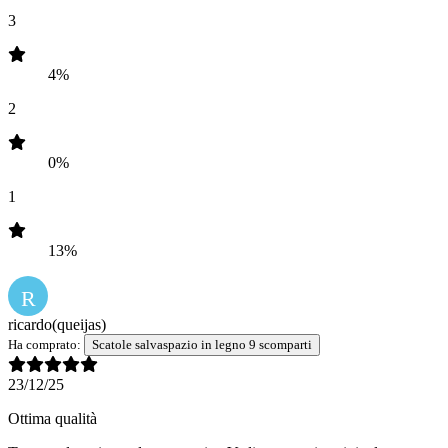
3
4%
2
0%
1
13%
R
ricardo
(queijas)
Ha comprato:
Scatole salvaspazio in legno 9 scomparti
23/12/25
Ottima qualità