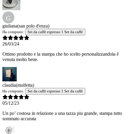
G
giuliana
(san polo d'enza)
Ha comprato:
Set da caffè espresso 1 Set da caffè
26/03/24
Ottimo prodotto e la stampa che ho scelto personalizzandola è
venuta molto bene.
claudia
(molfetta)
Ha comprato:
Set da caffè espresso 1 Set da caffè
05/12/23
Un po’ costosa in relazione a una tazza piu grande, stampa tutto
sommato accurata