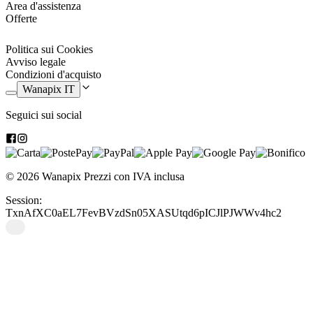
Con la possibilità di personalizzare la tazzina con il design che
Area d'assistenza
preferisci, puoi goderti il tuo caffè in modo unico e rendere ogni
Offerte
momento speciale. Non aspettare oltre e ordina il tuo set di caffè
personalizzato oggi stesso.
Politica sui Cookies
Avviso legale
Condizioni d'acquisto
Wanapix IT
Seguici sui social
© 2026 Wanapix
Prezzi con IVA inclusa
Session:
TxnAfXC0aEL7FevBVzdSn05XASUtqd6pICJlPJWWv4hc2