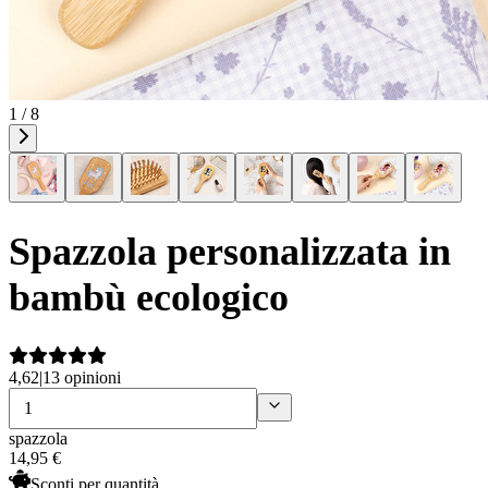
1 / 8
Spazzola personalizzata in
bambù ecologico
4,62
|
13 opinioni
spazzola
14
,
95
€
Sconti per quantità