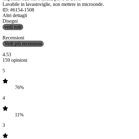
Lavabile in lavastoviglie, non mettere in microonde.
ID: #6154-1508
Altri dettagli
Disegni
vedi tutti
Recensioni
Vedi più recensioni
4.53
159 opinioni
5
76%
4
11%
3