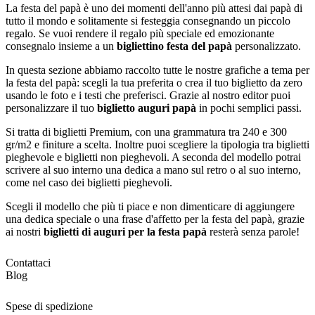
La festa del papà è uno dei momenti dell'anno più attesi dai papà di
tutto il mondo e solitamente si festeggia consegnando un piccolo
regalo. Se vuoi rendere il regalo più speciale ed emozionante
consegnalo insieme a un
bigliettino festa del papà
personalizzato.
In questa sezione abbiamo raccolto tutte le nostre grafiche a tema per
la festa del papà: scegli la tua preferita o crea il tuo biglietto da zero
usando le foto e i testi che preferisci. Grazie al nostro editor puoi
personalizzare il tuo
biglietto auguri papà
in pochi semplici passi.
Si tratta di biglietti Premium, con una grammatura tra 240 e 300
gr/m2 e finiture a scelta. Inoltre puoi scegliere la tipologia tra biglietti
pieghevole e biglietti non pieghevoli. A seconda del modello potrai
scrivere al suo interno una dedica a mano sul retro o al suo interno,
come nel caso dei biglietti pieghevoli.
Scegli il modello che più ti piace e non dimenticare di aggiungere
una dedica speciale o una frase d'affetto per la festa del papà, grazie
ai nostri
biglietti di auguri per la festa papà
resterà senza parole!
Contattaci
Blog
Spese di spedizione