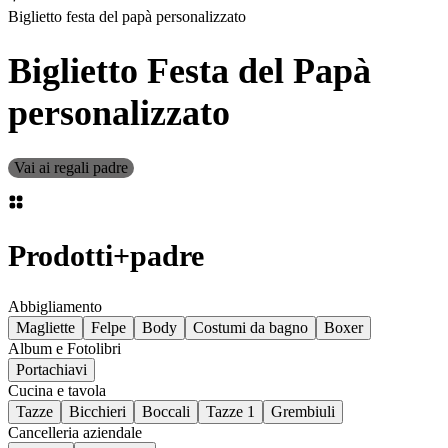
Biglietto festa del papà personalizzato
Biglietto Festa del Papà
personalizzato
Vai ai regali padre
Prodotti
+
padre
Abbigliamento
Magliette
Felpe
Body
Costumi da bagno
Boxer
Album e Fotolibri
Portachiavi
Cucina e tavola
Tazze
Bicchieri
Boccali
Tazze 1
Grembiuli
Cancelleria aziendale