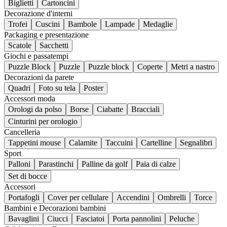
Biglietti
Cartoncini
Decorazione d'interni
Trofei
Cuscini
Bambole
Lampade
Medaglie
Packaging e presentazione
Scatole
Sacchetti
Giochi e passatempi
Puzzle Block
Puzzle
Puzzle block
Coperte
Metri a nastro
Decorazioni da parete
Quadri
Foto su tela
Poster
Accessori moda
Orologi da polso
Borse
Ciabatte
Bracciali
Cinturini per orologio
Cancelleria
Tappetini mouse
Calamite
Taccuini
Cartelline
Segnalibri
Sport
Palloni
Parastinchi
Palline da golf
Paia di calze
Set di bocce
Accessori
Portafogli
Cover per cellulare
Accendini
Ombrelli
Torce
Bambini e Decorazioni bambini
Bavaglini
Ciucci
Fasciatoi
Porta pannolini
Peluche