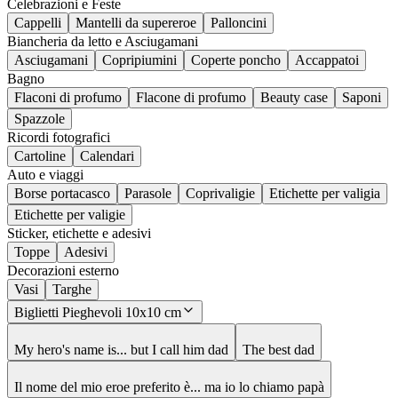
Celebrazioni e Feste
Cappelli
Mantelli da supereroe
Palloncini
Biancheria da letto e Asciugamani
Asciugamani
Copripiumini
Coperte poncho
Accappatoi
Bagno
Flaconi di profumo
Flacone di profumo
Beauty case
Saponi
Spazzole
Ricordi fotografici
Cartoline
Calendari
Auto e viaggi
Borse portacasco
Parasole
Coprivaligie
Etichette per valigia
Etichette per valigie
Sticker, etichette e adesivi
Toppe
Adesivi
Decorazioni esterno
Vasi
Targhe
Biglietti Pieghevoli 10x10 cm
My hero's name is... but I call him dad
The best dad
Il nome del mio eroe preferito è... ma io lo chiamo papà