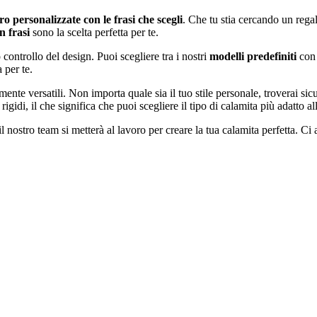
ro personalizzate con le frasi che scegli
. Che tu stia cercando un rega
n frasi
sono la scelta perfetta per te.
 controllo del design. Puoi scegliere tra i nostri
modelli predefiniti
con 
 per te.
nte versatili. Non importa quale sia il tuo stile personale, troverai sic
he rigidi, il che significa che puoi scegliere il tipo di calamita più adatto a
il nostro team si metterà al lavoro per creare la tua calamita perfetta. C