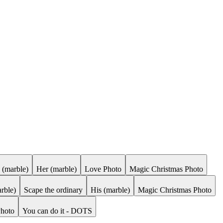
 (marble)
Her (marble)
Love Photo
Magic Christmas Photo
rble)
Scape the ordinary
His (marble)
Magic Christmas Photo
Photo
You can do it - DOTS