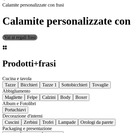
Calamite personalizzate con frasi
Calamite personalizzate con 
Vai ai regali frasi
Prodotti
+
frasi
Cucina e tavola
Tazze
Bicchieri
Tazze 1
Sottobicchieri
Tovaglie
Abbigliamento
Magliette
Felpe
Calzini
Body
Boxer
Album e Fotolibri
Portachiavi
Decorazione d'interni
Cuscini
Zerbini
Trofei
Lampade
Orologi da parete
Packaging e presentazione