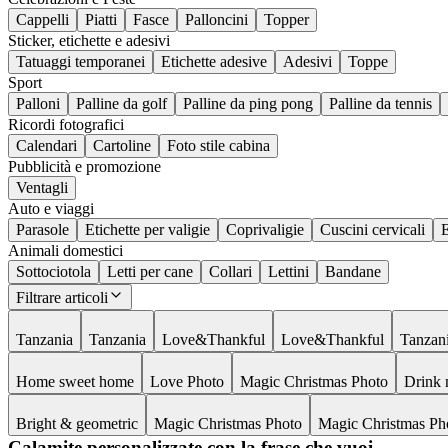
Cappelli
Piatti
Fasce
Palloncini
Topper
Sticker, etichette e adesivi
Tatuaggi temporanei
Etichette adesive
Adesivi
Toppe
Sport
Palloni
Palline da golf
Palline da ping pong
Palline da tennis
Ricordi fotografici
Calendari
Cartoline
Foto stile cabina
Pubblicità e promozione
Ventagli
Auto e viaggi
Parasole
Etichette per valigie
Coprivaligie
Cuscini cervicali
E
Animali domestici
Sottociotola
Letti per cane
Collari
Lettini
Bandane
Filtrare articoli
Tanzania
Tanzania
Love&Thankful
Love&Thankful
Tanzan
Home sweet home
Love Photo
Magic Christmas Photo
Drink
Bright & geometric
Magic Christmas Photo
Magic Christmas Ph
Calamite personalizzate con la frase che vuoi