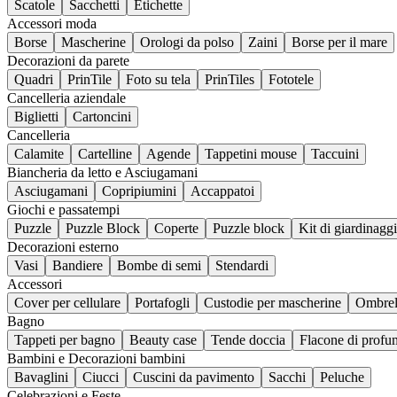
Scatole
Sacchetti
Etichette
Accessori moda
Borse
Mascherine
Orologi da polso
Zaini
Borse per il mare
Decorazioni da parete
Quadri
PrinTile
Foto su tela
PrinTiles
Fototele
Cancelleria aziendale
Biglietti
Cartoncini
Cancelleria
Calamite
Cartelline
Agende
Tappetini mouse
Taccuini
Biancheria da letto e Asciugamani
Asciugamani
Copripiumini
Accappatoi
Giochi e passatempi
Puzzle
Puzzle Block
Coperte
Puzzle block
Kit di giardinagg
Decorazioni esterno
Vasi
Bandiere
Bombe di semi
Stendardi
Accessori
Cover per cellulare
Portafogli
Custodie per mascherine
Ombrel
Bagno
Tappeti per bagno
Beauty case
Tende doccia
Flacone di prof
Bambini e Decorazioni bambini
Bavaglini
Ciucci
Cuscini da pavimento
Sacchi
Peluche
Celebrazioni e Feste