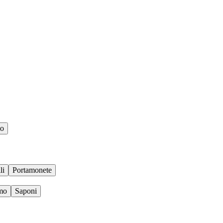
io
li
Portamonete
umo
Saponi