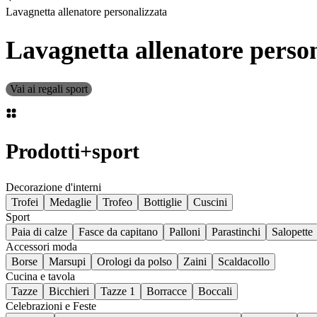
Lavagnetta allenatore personalizzata
Lavagnetta allenatore perso
Vai ai regali sport
Prodotti
+
sport
Decorazione d'interni
Trofei
Medaglie
Trofeo
Bottiglie
Cuscini
Sport
Paia di calze
Fasce da capitano
Palloni
Parastinchi
Salopette
Accessori moda
Borse
Marsupi
Orologi da polso
Zaini
Scaldacollo
Cucina e tavola
Tazze
Bicchieri
Tazze 1
Borracce
Boccali
Celebrazioni e Feste