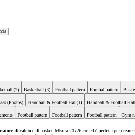
cia
ketball (2)
Basketball (3)
Football pattern
Footbal pattern
Basket
lass (Photos)
Handball & Football Hall(1)
Handball & Football Hall
lements
Football pattern
Football pattern
Football pattern
Gym n
natore di calcio
e di basket. Misura 20x26 cm ed è perfetta per creare st