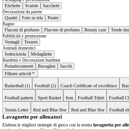
Etichette
Scatole
Sacchetti
Decorazioni da parete
Quadri
Foto su tela
Poster
Bagno
Flaconi di profumo
Flacone di profumo
Beauty case
Tende doc
Pubblicità e promozione
Ventagli
Tessere
Animali domestici
Sottociotola
Medagliette
Bambini e Decorazioni bambini
Portadocumenti
Bavaglini
Sacchi
Filtrare articoli
Basketball (1)
Football (2)
Coach Certificate of excellence
Bas
Football pattern
Sport Basket
Iron
Football Tshirt
Football C
Tennis Letter
Red and Blue Hor
Red and Blue Hor
Football e
Lavagnette per allenatori
Elabora le migliori strategie di gioco con la nostra
lavagnetta per alle