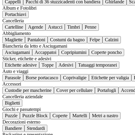
Cappelli
Pacchi di 36 stuzzicadenti con bandiera
Ghirlande
Sca
Album e Fotolibri
Portachiavi
Cancelleria
Cartelline
Agende
Astucci
Timbri
Penne
Abbigliamento
Magliette
Pantaloni
Costumi da bagno
Felpe
Calzini
Biancheria da letto e Asciugamani
Asciugamani
Accappatoi
Copripiumini
Coperte poncho
Sticker, etichette e adesivi
Etichette adesive
Toppe
Adesivi
Tatuaggi temporanei
Auto e viaggi
Parasole
Borse portacasco
Coprivaligie
Etichette per valigia
Accessori
Custodie per mascherine
Cover per cellulare
Portafogli
Accend
Cancelleria aziendale
Biglietti
Giochi e passatempi
Puzzle
Puzzle Block
Coperte
Martelli
Metri a nastro
Decorazioni esterno
Bandiere
Stendardi
Packaging e presentazione