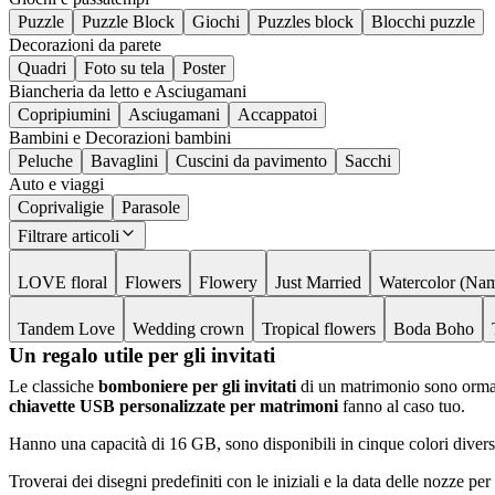
Puzzle
Puzzle Block
Giochi
Puzzles block
Blocchi puzzle
Decorazioni da parete
Quadri
Foto su tela
Poster
Biancheria da letto e Asciugamani
Copripiumini
Asciugamani
Accappatoi
Bambini e Decorazioni bambini
Peluche
Bavaglini
Cuscini da pavimento
Sacchi
Auto e viaggi
Coprivaligie
Parasole
Filtrare articoli
LOVE floral
Flowers
Flowery
Just Married
Watercolor (Na
Tandem Love
Wedding crown
Tropical flowers
Boda Boho
Un regalo utile per gli invitati
Le classiche
bomboniere per gli invitati
di un matrimonio sono ormai f
chiavette USB personalizzate per matrimoni
fanno al caso tuo.
Hanno una capacità di 16 GB, sono disponibili in cinque colori diversi
Troverai dei disegni predefiniti con le iniziali e la data delle nozze per