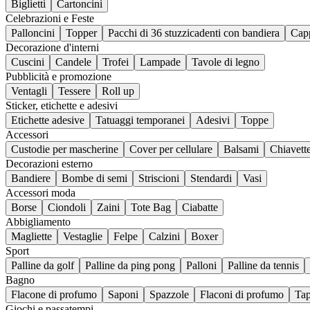
Biglietti
Cartoncini
Celebrazioni e Feste
Palloncini
Topper
Pacchi di 36 stuzzicadenti con bandiera
Capp
Decorazione d'interni
Cuscini
Candele
Trofei
Lampade
Tavole di legno
Pubblicità e promozione
Ventagli
Tessere
Roll up
Sticker, etichette e adesivi
Etichette adesive
Tatuaggi temporanei
Adesivi
Toppe
Accessori
Custodie per mascherine
Cover per cellulare
Balsami
Chiavett
Decorazioni esterno
Bandiere
Bombe di semi
Striscioni
Stendardi
Vasi
Accessori moda
Borse
Ciondoli
Zaini
Tote Bag
Ciabatte
Abbigliamento
Magliette
Vestaglie
Felpe
Calzini
Boxer
Sport
Palline da golf
Palline da ping pong
Palloni
Palline da tennis
Bagno
Flacone di profumo
Saponi
Spazzole
Flaconi di profumo
Tap
Giochi e passatempi