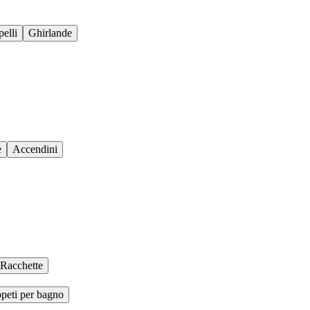
elli
Ghirlande
e
Accendini
Racchette
peti per bagno