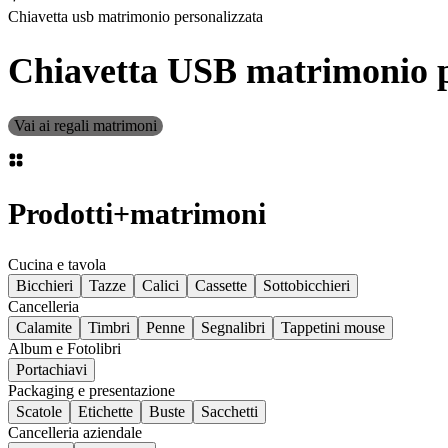
Chiavetta usb matrimonio personalizzata
Chiavetta USB matrimonio p
Vai ai regali matrimoni
Prodotti
+
matrimoni
Cucina e tavola
Bicchieri
Tazze
Calici
Cassette
Sottobicchieri
Cancelleria
Calamite
Timbri
Penne
Segnalibri
Tappetini mouse
Album e Fotolibri
Portachiavi
Packaging e presentazione
Scatole
Etichette
Buste
Sacchetti
Cancelleria aziendale