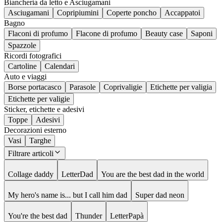
Biancheria da letto e Asciugamani
Asciugamani
Copripiumini
Coperte poncho
Accappatoi
Bagno
Flaconi di profumo
Flacone di profumo
Beauty case
Saponi
Spazzole
Ricordi fotografici
Cartoline
Calendari
Auto e viaggi
Borse portacasco
Parasole
Coprivaligie
Etichette per valigia
Etichette per valigie
Sticker, etichette e adesivi
Toppe
Adesivi
Decorazioni esterno
Vasi
Targhe
Filtrare articoli
Collage daddy
LetterDad
You are the best dad in the world
My hero's name is... but I call him dad
Super dad neon
You're the best dad
Thunder
LetterPapà