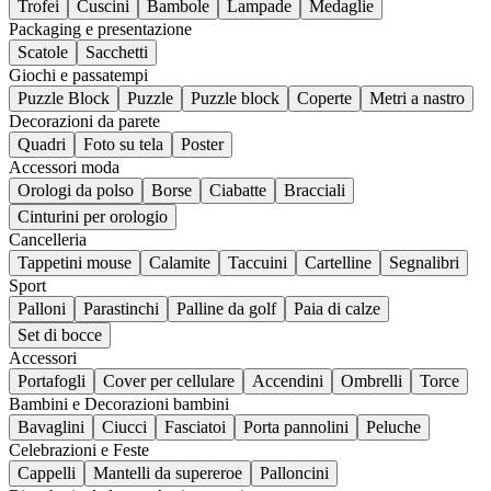
Trofei
Cuscini
Bambole
Lampade
Medaglie
Packaging e presentazione
Scatole
Sacchetti
Giochi e passatempi
Puzzle Block
Puzzle
Puzzle block
Coperte
Metri a nastro
Decorazioni da parete
Quadri
Foto su tela
Poster
Accessori moda
Orologi da polso
Borse
Ciabatte
Bracciali
Cinturini per orologio
Cancelleria
Tappetini mouse
Calamite
Taccuini
Cartelline
Segnalibri
Sport
Palloni
Parastinchi
Palline da golf
Paia di calze
Set di bocce
Accessori
Portafogli
Cover per cellulare
Accendini
Ombrelli
Torce
Bambini e Decorazioni bambini
Bavaglini
Ciucci
Fasciatoi
Porta pannolini
Peluche
Celebrazioni e Feste
Cappelli
Mantelli da supereroe
Palloncini