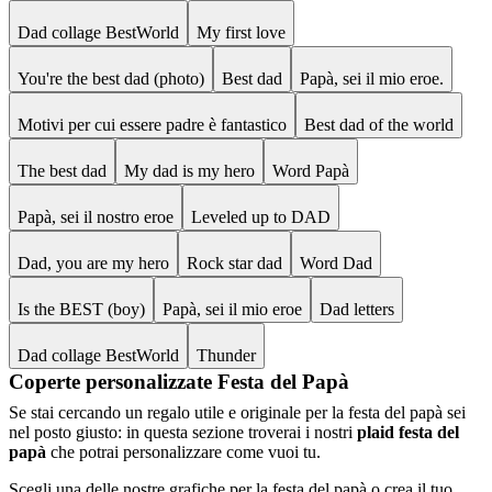
Dad collage BestWorld
My first love
You're the best dad (photo)
Best dad
Papà, sei il mio eroe.
Motivi per cui essere padre è fantastico
Best dad of the world
The best dad
My dad is my hero
Word Papà
Papà, sei il nostro eroe
Leveled up to DAD
Dad, you are my hero
Rock star dad
Word Dad
Is the BEST (boy)
Papà, sei il mio eroe
Dad letters
Dad collage BestWorld
Thunder
Coperte personalizzate Festa del Papà
Se stai cercando un regalo utile e originale per la festa del papà sei
nel posto giusto: in questa sezione troverai i nostri
plaid festa del
papà
che potrai personalizzare come vuoi tu.
Scegli una delle nostre grafiche per la festa del papà o crea il tuo