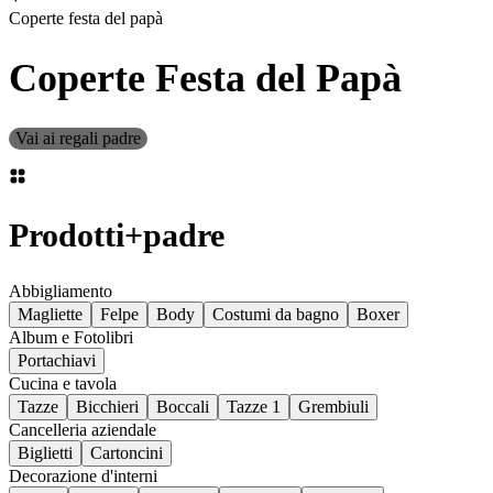
Coperte festa del papà
Coperte Festa del Papà
Vai ai regali padre
Prodotti
+
padre
Abbigliamento
Magliette
Felpe
Body
Costumi da bagno
Boxer
Album e Fotolibri
Portachiavi
Cucina e tavola
Tazze
Bicchieri
Boccali
Tazze 1
Grembiuli
Cancelleria aziendale
Biglietti
Cartoncini
Decorazione d'interni