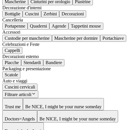
Mascherine
Cinturini per orologio
Piastrine
Decorazione d'interni
Bottiglie
Cuscini
Zerbini
Decorazioni
Cancelleria
Portapenne
Quaderni
Agende
Tappetini mouse
Accessori
Custodie per mascherine
Mascherine per dormire
Portachiave
Celebrazioni e Feste
Cappelli
Decorazioni esterno
Placche
Stendardi
Bandiere
Packaging e presentazione
Scatole
Auto e viaggi
Cuscini cervicali
Filtrare articoli
Trust me
Be NICE, I might be your nurse someday
Doctors=Angels
Be NICE, I might be your nurse someday