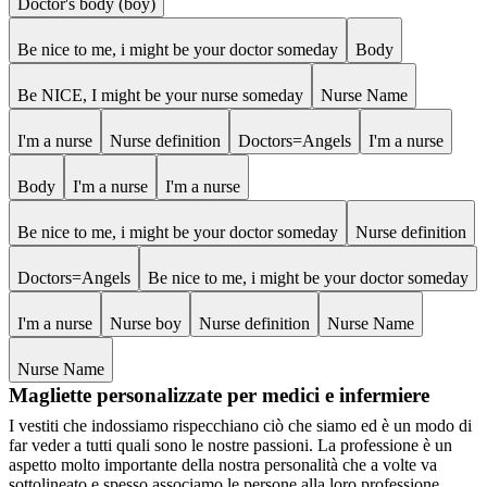
Doctor's body (boy)
Be nice to me, i might be your doctor someday
Body
Be NICE, I might be your nurse someday
Nurse Name
I'm a nurse
Nurse definition
Doctors=Angels
I'm a nurse
Body
I'm a nurse
I'm a nurse
Be nice to me, i might be your doctor someday
Nurse definition
Doctors=Angels
Be nice to me, i might be your doctor someday
I'm a nurse
Nurse boy
Nurse definition
Nurse Name
Nurse Name
Magliette personalizzate per medici e infermiere
I vestiti che indossiamo rispecchiano ciò che siamo ed è un modo di
far veder a tutti quali sono le nostre passioni. La professione è un
aspetto molto importante della nostra personalità che a volte va
sottolineato e spesso associamo le persone alla loro professione,