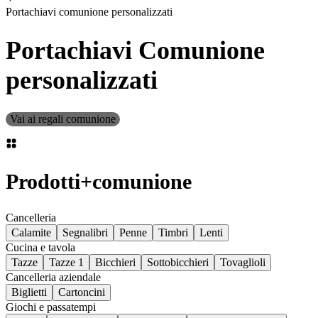
Portachiavi comunione personalizzati
Portachiavi Comunione
personalizzati
Vai ai regali comunione
Prodotti
+
comunione
Cancelleria
Calamite
Segnalibri
Penne
Timbri
Lenti
Cucina e tavola
Tazze
Tazze 1
Bicchieri
Sottobicchieri
Tovaglioli
Cancelleria aziendale
Biglietti
Cartoncini
Giochi e passatempi