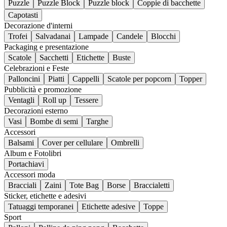
Puzzle
Puzzle Block
Puzzle block
Coppie di bacchette
Capotasti
Decorazione d'interni
Trofei
Salvadanai
Lampade
Candele
Blocchi
Packaging e presentazione
Scatole
Sacchetti
Etichette
Buste
Celebrazioni e Feste
Palloncini
Piatti
Cappelli
Scatole per popcorn
Topper
Pubblicità e promozione
Ventagli
Roll up
Tessere
Decorazioni esterno
Vasi
Bombe di semi
Targhe
Accessori
Balsami
Cover per cellulare
Ombrelli
Album e Fotolibri
Portachiavi
Accessori moda
Bracciali
Zaini
Tote Bag
Borse
Braccialetti
Sticker, etichette e adesivi
Tatuaggi temporanei
Etichette adesive
Toppe
Sport