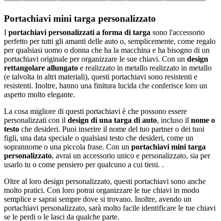
Portachiavi mini targa personalizzato
I
portachiavi personalizzati a forma di targa
sono l'accessorio
perfetto per tutti gli amanti delle auto o, semplicemente, come regalo
per qualsiasi uomo o donna che ha la macchina e ha bisogno di un
portachiavi originale per organizzare le sue chiavi. Con un
design
rettangolare allungato
e realizzato in metallo realizzato in metallo
(e talvolta in altri materiali), questi portachiavi sono resistenti e
resistenti. Inoltre, hanno una finitura lucida che conferisce loro un
aspetto molto elegante.
La cosa migliore di questi portachiavi è che possono essere
personalizzati con il
design di una targa di auto
, incluso il
nome o
testo
che desideri. Puoi inserire il nome del tuo partner o dei tuoi
figli, una data speciale o qualsiasi testo che desideri, come un
soprannome o una piccola frase. Con un
portachiavi mini targa
personalizzato
, avrai un accessorio unico e personalizzato, sia per
usarlo tu o come pensiero per qualcuno a cui tieni. .
Oltre al loro design personalizzato, questi portachiavi sono anche
molto pratici. Con loro potrai organizzare le tue chiavi in modo
semplice e saprai sempre dove si trovano. Inoltre, avendo un
portachiavi personalizzato, sarà molto facile identificare le tue chiavi
se le perdi o le lasci da qualche parte.