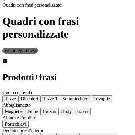
Quadri con frasi personalizzate
Quadri con frasi
personalizzate
Vai ai regali frasi
Prodotti
+
frasi
Cucina e tavola
Tazze
Bicchieri
Tazze 1
Sottobicchieri
Tovaglie
Abbigliamento
Magliette
Felpe
Calzini
Body
Boxer
Album e Fotolibri
Portachiavi
Decorazione d'interni