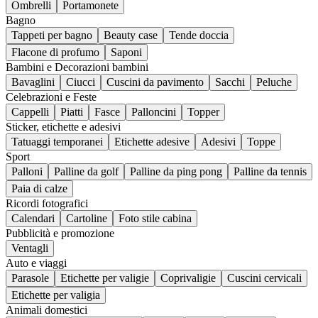
Ombrelli
Portamonete
Bagno
Tappeti per bagno
Beauty case
Tende doccia
Flacone di profumo
Saponi
Bambini e Decorazioni bambini
Bavaglini
Ciucci
Cuscini da pavimento
Sacchi
Peluche
Celebrazioni e Feste
Cappelli
Piatti
Fasce
Palloncini
Topper
Sticker, etichette e adesivi
Tatuaggi temporanei
Etichette adesive
Adesivi
Toppe
Sport
Palloni
Palline da golf
Palline da ping pong
Palline da tennis
Paia di calze
Ricordi fotografici
Calendari
Cartoline
Foto stile cabina
Pubblicità e promozione
Ventagli
Auto e viaggi
Parasole
Etichette per valigie
Coprivaligie
Cuscini cervicali
Etichette per valigia
Animali domestici