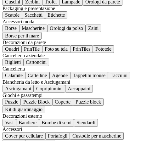
Cuscini
Zerbini
Trofei
Lampade
Orologi da parete
Packaging e presentazione
Scatole
Sacchetti
Etichette
Accessori moda
Borse
Mascherine
Orologi da polso
Zaini
Borse per il mare
Decorazioni da parete
Quadri
PrinTile
Foto su tela
PrinTiles
Fototele
Cancelleria aziendale
Biglietti
Cartoncini
Cancelleria
Calamite
Cartelline
Agende
Tappetini mouse
Taccuini
Biancheria da letto e Asciugamani
Asciugamani
Copripiumini
Accappatoi
Giochi e passatempi
Puzzle
Puzzle Block
Coperte
Puzzle block
Kit di giardinaggio
Decorazioni esterno
Vasi
Bandiere
Bombe di semi
Stendardi
Accessori
Cover per cellulare
Portafogli
Custodie per mascherine