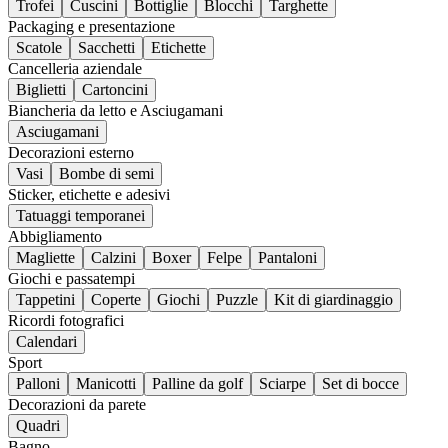
Trofei
Cuscini
Bottiglie
Blocchi
Targhette
Packaging e presentazione
Scatole
Sacchetti
Etichette
Cancelleria aziendale
Biglietti
Cartoncini
Biancheria da letto e Asciugamani
Asciugamani
Decorazioni esterno
Vasi
Bombe di semi
Sticker, etichette e adesivi
Tatuaggi temporanei
Abbigliamento
Magliette
Calzini
Boxer
Felpe
Pantaloni
Giochi e passatempi
Tappetini
Coperte
Giochi
Puzzle
Kit di giardinaggio
Ricordi fotografici
Calendari
Sport
Palloni
Manicotti
Palline da golf
Sciarpe
Set di bocce
Decorazioni da parete
Quadri
Bagno