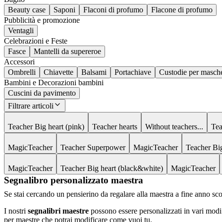
Beauty case
Saponi
Flaconi di profumo
Flacone di profumo
Pubblicità e promozione
Ventagli
Celebrazioni e Feste
Fasce
Mantelli da supereroe
Accessori
Ombrelli
Chiavette
Balsami
Portachiave
Custodie per masch
Bambini e Decorazioni bambini
Cuscini da pavimento
Filtrare articoli
Teacher Big heart (pink)
Teacher hearts
Without teachers...
Tea
MagicTeacher
Teacher Superpower
MagicTeacher
Teacher Big
MagicTeacher
Teacher Big heart (black&white)
MagicTeacher
Segnalibro personalizzato maestra
Se stai cercando un pensierino da regalare alla maestra a fine anno sco
I nostri
segnalibri maestre
possono essere personalizzati in vari modi 
per maestre che potrai modificare come vuoi tu.