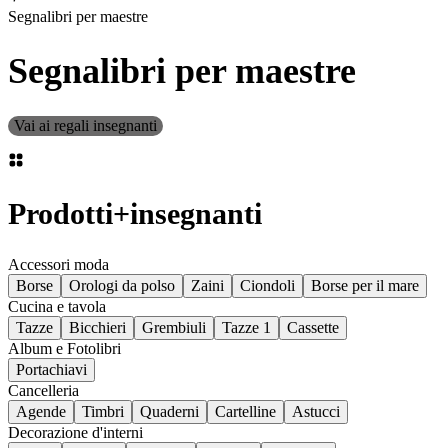
Segnalibri per maestre
Segnalibri per maestre
Vai ai regali insegnanti
Prodotti
+
insegnanti
Accessori moda
Borse
Orologi da polso
Zaini
Ciondoli
Borse per il mare
Cucina e tavola
Tazze
Bicchieri
Grembiuli
Tazze 1
Cassette
Album e Fotolibri
Portachiavi
Cancelleria
Agende
Timbri
Quaderni
Cartelline
Astucci
Decorazione d'interni