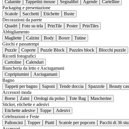
Calamite
Tappetini mouse
Segnalibri
Agende
Cartelline
Packaging e presentazione
Scatole
Sacchetti
Etichette
Buste
Decorazioni da parete
Quadri
Foto su tela
PrinTile
Poster
PrinTiles
Abbigliamento
Magliette
Calzini
Body
Boxer
Tutine
Giochi e passatempi
Puzzle
Coperte
Puzzle Block
Puzzles block
Blocchi puzzle
Ricordi fotografici
Cartoline
Calendari
Biancheria da letto e Asciugamani
Copripiumini
Asciugamani
Bagno
Tappeti per bagno
Saponi
Tende doccia
Spazzole
Beauty ca
Accessori moda
Borse
Zaini
Orologi da polso
Tote Bag
Mascherine
Sticker, etichette e adesivi
Etichette adesive
Toppe
Adesivi
Celebrazioni e Feste
Palloncini
Topper
Piatti
Scatole per popcorn
Pacchi di 36 stu
Accessori