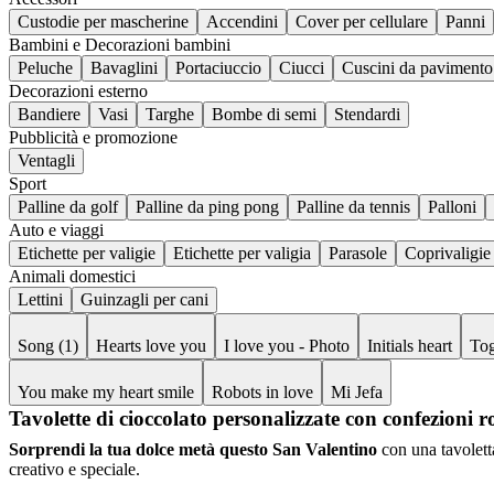
Custodie per mascherine
Accendini
Cover per cellulare
Panni
Bambini e Decorazioni bambini
Peluche
Bavaglini
Portaciuccio
Ciucci
Cuscini da pavimento
Decorazioni esterno
Bandiere
Vasi
Targhe
Bombe di semi
Stendardi
Pubblicità e promozione
Ventagli
Sport
Palline da golf
Palline da ping pong
Palline da tennis
Palloni
Auto e viaggi
Etichette per valigie
Etichette per valigia
Parasole
Coprivaligie
Animali domestici
Lettini
Guinzagli per cani
Song (1)
Hearts love you
I love you - Photo
Initials heart
Tog
You make my heart smile
Robots in love
Mi Jefa
Tavolette di cioccolato personalizzate con confezioni
Sorprendi la tua dolce metà questo San Valentino
con una tavolett
creativo e speciale.