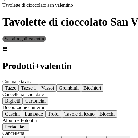
Tavolette di cioccolato san valentino
Tavolette di cioccolato San 
Vai ai regali valentin
Prodotti
+
valentin
Cucina e tavola
Tazze
Tazze 1
Vassoi
Grembiuli
Bicchieri
Cancelleria aziendale
Biglietti
Cartoncini
Decorazione d'interni
Cuscini
Lampade
Trofei
Tavole di legno
Blocchi
Album e Fotolibri
Portachiavi
Cancelleria