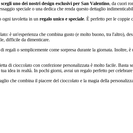
:
scegli uno dei nostri design esclusivi per San Valentino
, da cuori ro
ssaggio speciale o una dedica che renda questo dettaglio indimenticabil
 ogni tavoletta in un
regalo unico e speciale
. È perfetto per le coppie
lato: è un'esperienza che combina gusto (e molto buono, tra l'altro), d
e, difficile da dimenticare.
 regali o semplicemente come sorpresa durante la giornata. Inoltre, è u
etta di cioccolato con confezione personalizzata è molto facile. Basta se
ua idea in realtà. In pochi giorni, avrai un regalo perfetto per celebrare
glio che combina il piacere del cioccolato e la magia della personalizz