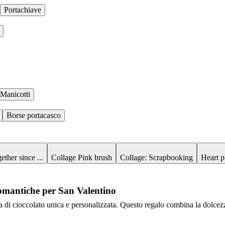
Portachiave
Manicotti
Borse portacasco
ether since ...
Collage Pink brush
Collage: Scrapbooking
Heart p
 romantiche per San Valentino
a di cioccolato unica e personalizzata. Questo regalo combina la dolcez