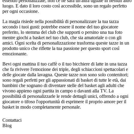
essendo personalizzate, non ce ne sarà un'altra uguale in nessun altro
luogo. E dato il loro costo così accessibile, sono un regalo perfetto
per ogni occasione.
La magia risiede nella possibilità di personalizzare la tua tazza
secondo i tuoi gusti: potrebbe essere il nome del tuo giocatore
preferito, lo stemma del club che supporti o persino una tua foto
mentre giochi a basket nel tuo club, che sia amatoriale o con gli
amici. Ogni scelta di personalizzazione trasforma queste tazze in un
prodotto unico che riflette la tua passione per questo sport così
emozionante.
Bevi ogni mattina il tuo caffè o il tuo bicchiere di latte in una tazza
che fa rivivere l'emozione dei triple, degli schiaccioni spettacolari e
delle giocate dalla lavagna. Queste tazze non sono solo contenitori;
sono regali perfetti per gli appassionati di basket di tutte le età, dai
bambini che sognano di diventare stelle del basket agli adulti che
vivono appieno ogni partita in campo o davanti alla TV. La
possibilità di personalizzarle le rende dettagli unici, offrendo a ogni
giocatore o tifoso l'opportunità di esprimere il proprio amore per il
basket in modo completamente personale.
Contattaci
Blog