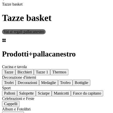
Tazze basket
Tazze basket
Vai ai regali pallacanestro
Prodotti
+
pallacanestro
Cucina e tavola
Tazze
Bicchieri
Tazze 1
Thermos
Decorazione d'interni
Trofei
Decorazioni
Medaglie
Trofeo
Bottiglie
Sport
Palloni
Salopette
Sciarpe
Manicotti
Fasce da capitano
Celebrazioni e Feste
Cappelli
Album e Fotolibri