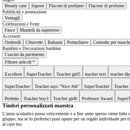
Beauty case
Saponi
Flaconi di profumo
Flacone di profumo
Pubblicità e promozione
Ventagli
Celebrazioni e Feste
Fasce
Mantelli da supereroe
Accessori
Ombrelli
Chiavette
Balsami
Portachiave
Custodie per masch
Bambini e Decorazioni bambini
Cuscini da pavimento
Filtrare articoli
Excellent
SuperTeacher
Teacher girl5
teacher text
teacher lik
SuperTeacher
Teacher says "Nice Job"
SuperTeacher
Teacher 
Perfetto
Teacher boy3
Teacher girl6
Professor Award
SuperT
Timbri personalizzati maestra
L'anno scolastico passa velocemente e a fine anno spesso viene fatto un
gruppo, ma se lo preferisci puoi optare per un regalo individuale per rin
al caso tuo.