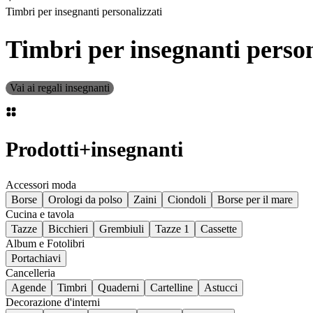
Timbri per insegnanti personalizzati
Timbri per insegnanti person
Vai ai regali insegnanti
Prodotti
+
insegnanti
Accessori moda
Borse
Orologi da polso
Zaini
Ciondoli
Borse per il mare
Cucina e tavola
Tazze
Bicchieri
Grembiuli
Tazze 1
Cassette
Album e Fotolibri
Portachiavi
Cancelleria
Agende
Timbri
Quaderni
Cartelline
Astucci
Decorazione d'interni