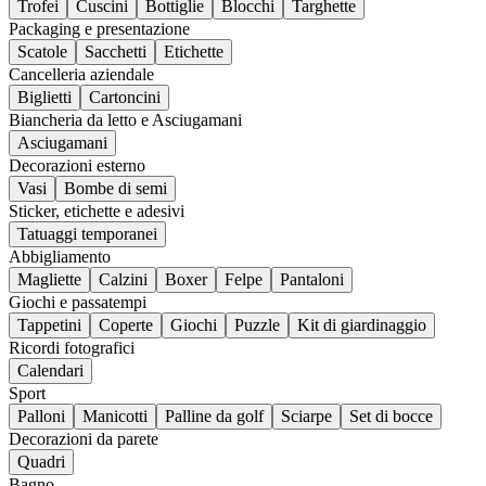
Trofei
Cuscini
Bottiglie
Blocchi
Targhette
Packaging e presentazione
Scatole
Sacchetti
Etichette
Cancelleria aziendale
Biglietti
Cartoncini
Biancheria da letto e Asciugamani
Asciugamani
Decorazioni esterno
Vasi
Bombe di semi
Sticker, etichette e adesivi
Tatuaggi temporanei
Abbigliamento
Magliette
Calzini
Boxer
Felpe
Pantaloni
Giochi e passatempi
Tappetini
Coperte
Giochi
Puzzle
Kit di giardinaggio
Ricordi fotografici
Calendari
Sport
Palloni
Manicotti
Palline da golf
Sciarpe
Set di bocce
Decorazioni da parete
Quadri
Bagno