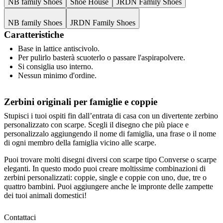
NB family Shoes
Shoe House
JRDN Family Shoes
NB family Shoes
JRDN Family Shoes
Caratteristiche
Base in lattice antiscivolo.
Per pulirlo basterà scuoterlo o passare l'aspirapolvere.
Si consiglia uso interno.
Nessun minimo d'ordine.
Zerbini originali per famiglie e coppie
Stupisci i tuoi ospiti fin dall’entrata di casa con un divertente zerbino
personalizzato con scarpe. Scegli il disegno che più piace e
personalizzalo aggiungendo il nome di famiglia, una frase o il nome
di ogni membro della famiglia vicino alle scarpe.
Puoi trovare molti disegni diversi con scarpe tipo Converse o scarpe
eleganti. In questo modo puoi creare moltissime combinazioni di
zerbini personalizzati
: coppie, single e coppie con uno, due, tre o
quattro bambini. Puoi aggiungere anche le impronte delle zampette
dei tuoi animali domestici!
Contattaci