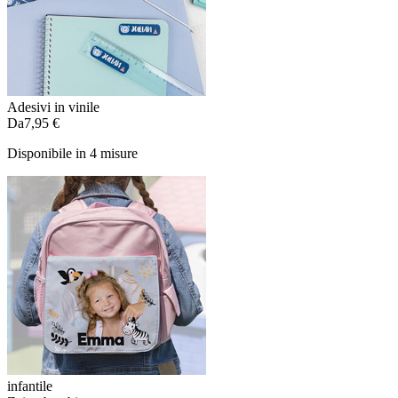
Adesivi in vinile
Da
7,95 €
Disponibile in 4 misure
infantile