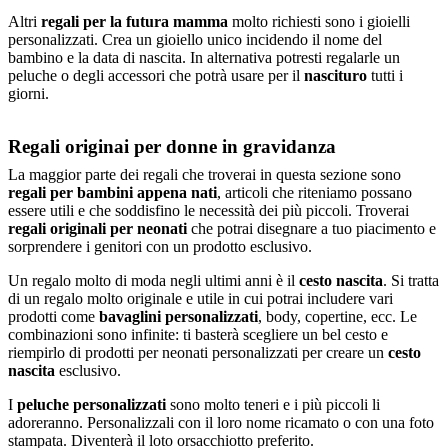
Altri
regali per la futura mamma
molto richiesti sono i gioielli
personalizzati. Crea un gioiello unico incidendo il nome del
bambino e la data di nascita. In alternativa potresti regalarle un
peluche o degli accessori che potrà usare per il
nascituro
tutti i
giorni.
Regali originai per donne in gravidanza
La maggior parte dei regali che troverai in questa sezione sono
regali per bambini appena nati
, articoli che riteniamo possano
essere utili e che soddisfino le necessità dei più piccoli. Troverai
regali originali per neonati
che potrai disegnare a tuo piacimento e
sorprendere i genitori con un prodotto esclusivo.
Un regalo molto di moda negli ultimi anni è il
cesto nascita
. Si tratta
di un regalo molto originale e utile in cui potrai includere vari
prodotti come
bavaglini personalizzati
, body, copertine, ecc. Le
combinazioni sono infinite: ti basterà scegliere un bel cesto e
riempirlo di prodotti per neonati personalizzati per creare un
cesto
nascita
esclusivo.
I
peluche personalizzati
sono molto teneri e i più piccoli li
adoreranno. Personalizzali con il loro nome ricamato o con una foto
stampata. Diventerà il loto orsacchiotto preferito.