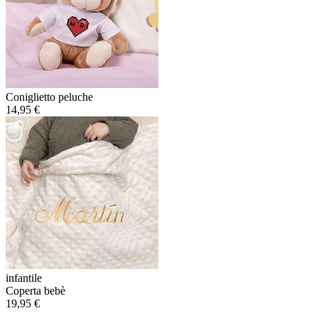
Coniglietto peluche
14,95 €
infantile
Coperta bebè
19,95 €